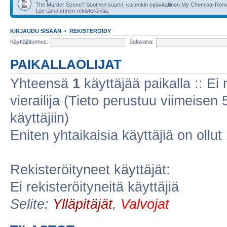
The Murder Scene? Suomen suurin, kuitenkin epävirallinen My Chemical Rom
Lue tämä ennen rekisteröintiä.
KIRJAUDU SISÄÄN
•
REKISTERÖIDY
Käyttäjätunnus:
Salasana:
PAIKALLAOLIJAT
Yhteensä
1
käyttäjää paikalla :: Ei r
vierailija (Tieto perustuu viimeisen 5
käyttäjiin)
Eniten yhtaikaisia käyttäjiä on ollut
Rekisteröityneet käyttäjät:
Ei rekisteröityneitä käyttäjiä
Selite:
Ylläpitäjät
,
Valvojat