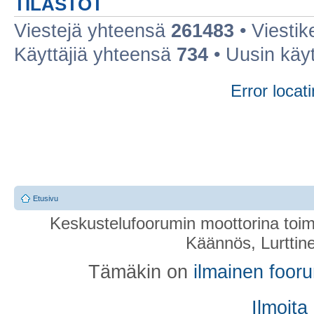
TILASTOT
Viestejä yhteensä
261483
• Viestik
Käyttäjiä yhteensä
734
• Uusin käy
Error locati
Etusivu
Keskustelufoorumin moottorina toim
Käännös, Lurttin
Tämäkin on
ilmainen foor
Ilmoita