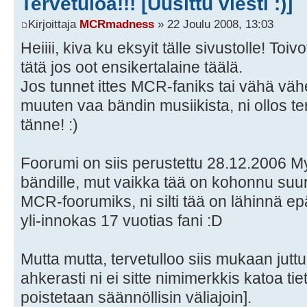
Tervetuloa!!! [Uusittu viesti :)]
Kirjoittaja
MCRmadness
» 22 Joulu 2008, 13:03
Heiiii, kiva ku eksyit tälle sivustolle! Toi
tätä jos oot ensikertalaine täälä.
Jos tunnet ittes MCR-faniks tai vähä väh
muuten vaa bändin musiikista, ni ollos te
tänne! :)
Foorumi on siis perustettu 28.12.2006 
bändille, mut vaikka tää on kohonnu su
MCR-foorumiks, ni silti tää on lähinnä epäv
yli-innokas 17 vuotias fani :D
Mutta mutta, tervetulloo siis mukaan juttui
ahkerasti ni ei sitte nimimerkkis katoa ti
poistetaan säännöllisin väliajoin].