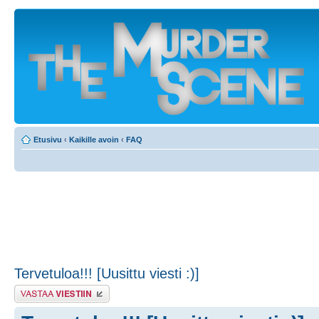
Etusivu
‹
Kaikille avoin
‹
FAQ
Tervetuloa!!! [Uusittu viesti :)]
Lähetä vastaus